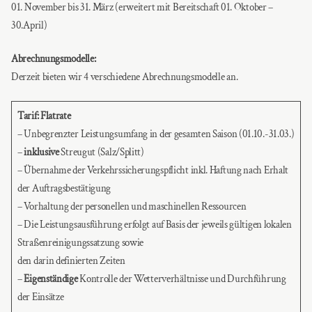
01. November bis 31. März (erweitert mit Bereitschaft 01. Oktober –
30.April)
Abrechnungsmodelle:
Derzeit bieten wir 4 verschiedene Abrechnungsmodelle an.
Tarif: Flatrate
– Unbegrenzter Leistungsumfang in der gesamten Saison (01.10.-31.03.)
–
inklusive
Streugut (Salz/Splitt)
– Übernahme der Verkehrssicherungspflicht inkl. Haftung nach Erhalt
der Auftragsbestätigung
– Vorhaltung der personellen und maschinellen Ressourcen
– Die Leistungsausführung erfolgt auf Basis der jeweils gültigen lokalen
Straßenreinigungssatzung sowie
den darin definierten Zeiten
–
Eigenständige
Kontrolle der Wetterverhältnisse und Durchführung
der Einsätze