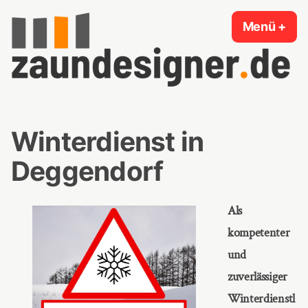
Zum
Menü
+
auf
zug
Inhalt
springen
Zaundesigner.de
Winterdienst in
Deggendorf
Als
kompetenter
und
zuverlässiger
Winterdienstl