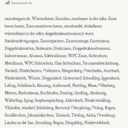
Seitenaufrufe
85
zaundesigner.de, Winterdienst, Zaunbau, zaunbauer in der nähe, Zaun
bauen lassen, Zaun montieren lassen, zaunhandel, alubalkone,
winterdienst in der nähe, doppelstabmattenzaun b-ware,
Sonderanfertigungen, Zaunreparatur, Zaunmontage, Gartenzaun,
Doppelstabmatten, Stabmatte, Drahtzaun, Doppelstabmattenzaun,
Industriezaun, Aluzaun, Edelstahlzaun, WPC Zaun, Sichtschutz,
Metallzaun, WPC Sichtschutz, Glas Sichtschutz, Terrassenüberdachung,
Vordach, Niederbayern, Ostbayern, Hengersberg, Osterhofen, Auerbach,
Niederalteich, Winzer, Deggendorf, Grattersorf, Schaufling, Iggensbach,
Lalling, Schöllnach, Künzing, Außernzell, Plattling, Moos, Offenberg,
Metten, Bischofsmais, Buchhofen, Zenting, Grafling, Aholming,
Wallerfing, Eging, Stephansposching, Aldersbach, Niederwinkling,
Vilshofen, windorf, Schönberg, Bernried, Oberpöring, Otzing, Regen,
Straßkirchen, Johanniskirchen, Teisnach, Tittling, Aicha, Ortenburg,
Landau an der Isar, Straubing, Bogen, Dingolfing, Niederviehbach,