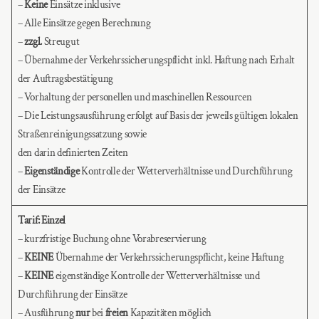
–
Keine
Einsätze inklusive
– Alle Einsätze gegen Berechnung
–
zzgl.
Streugut
– Übernahme der Verkehrssicherungspflicht inkl. Haftung nach Erhalt
der Auftragsbestätigung
– Vorhaltung der personellen und maschinellen Ressourcen
– Die Leistungsausführung erfolgt auf Basis der jeweils gültigen lokalen
Straßenreinigungssatzung sowie
den darin definierten Zeiten
–
Eigenständige
Kontrolle der Wetterverhältnisse und Durchführung
der Einsätze
Tarif: Einzel
– kurzfristige Buchung ohne Vorabreservierung
–
KEINE
Übernahme der Verkehrssicherungspflicht, keine Haftung
–
KEINE
eigenständige Kontrolle der Wetterverhältnisse und
Durchführung der Einsätze
– Ausführung
nur
bei
freien
Kapazitäten möglich