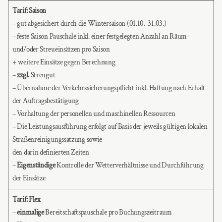
Tarif: Saison
– gut abgesichert durch die Wintersaison (01.10.-31.03.)
– feste Saison Pauschale inkl. einer festgelegten Anzahl an Räum-
und/oder Streueinsätzen pro Saison
+ weitere Einsätze gegen Berechnung
–
zzgl.
Streugut
– Übernahme der Verkehrssicherungspflicht inkl. Haftung nach Erhalt
der Auftragsbestätigung
– Vorhaltung der personellen und maschinellen Ressourcen
– Die Leistungsausführung erfolgt auf Basis der jeweils gültigen lokalen
Straßenreinigungssatzung sowie
den darin definierten Zeiten
–
Eigenständige
Kontrolle der Wetterverhältnisse und Durchführung
der Einsätze
Tarif: Flex
–
einmalige
Bereitschaftspauschale pro Buchungszeitraum