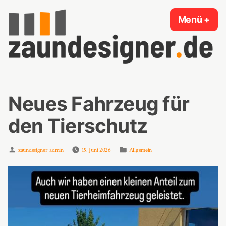
Zum
Menü
+
auf
zug
Inhalt
springen
Zaundesigner.de
Neues Fahrzeug für
den Tierschutz
Verfasst
Veröffentlicht
zaundesigner_admin
15. Juni 2026
Allgemein
von
in