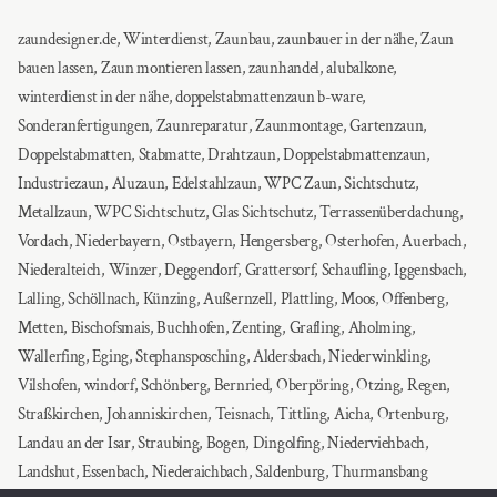
zaundesigner.de, Winterdienst, Zaunbau, zaunbauer in der nähe, Zaun
bauen lassen, Zaun montieren lassen, zaunhandel, alubalkone,
winterdienst in der nähe, doppelstabmattenzaun b-ware,
Sonderanfertigungen, Zaunreparatur, Zaunmontage, Gartenzaun,
Doppelstabmatten, Stabmatte, Drahtzaun, Doppelstabmattenzaun,
Industriezaun, Aluzaun, Edelstahlzaun, WPC Zaun, Sichtschutz,
Metallzaun, WPC Sichtschutz, Glas Sichtschutz, Terrassenüberdachung,
Vordach, Niederbayern, Ostbayern, Hengersberg, Osterhofen, Auerbach,
Niederalteich, Winzer, Deggendorf, Grattersorf, Schaufling, Iggensbach,
Lalling, Schöllnach, Künzing, Außernzell, Plattling, Moos, Offenberg,
Metten, Bischofsmais, Buchhofen, Zenting, Grafling, Aholming,
Wallerfing, Eging, Stephansposching, Aldersbach, Niederwinkling,
Vilshofen, windorf, Schönberg, Bernried, Oberpöring, Otzing, Regen,
Straßkirchen, Johanniskirchen, Teisnach, Tittling, Aicha, Ortenburg,
Landau an der Isar, Straubing, Bogen, Dingolfing, Niederviehbach,
Landshut, Essenbach, Niederaichbach, Saldenburg, Thurmansbang