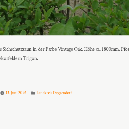
 Sichschutzzaun in der Farbe Vintage Oak. Höhe ca. 1800mm. Pfos
ekorfeldern Trigon.
Veröffentlicht
13. Juni 2025
Landkreis Deggendorf
in
iger