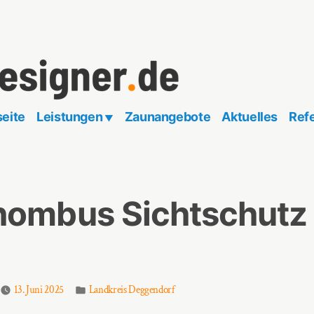
seite
Leistungen
Zaunangebote
Aktuelles
Ref
.de
ombus Sichtschutz 
Veröffentlicht
13. Juni 2025
Landkreis Deggendorf
in