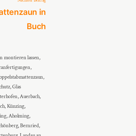
Nächster Beitrag
Beitrag:
ttenzaun in
Buch
n montieren lassen,
ranfertigungen,
oppelstabmattenzaun,
hutz, Glas
terhofen, Auerbach,
ach, Künzing,
ling, Aholming,
chönberg, Bernried,
Ortenburg, Landau an