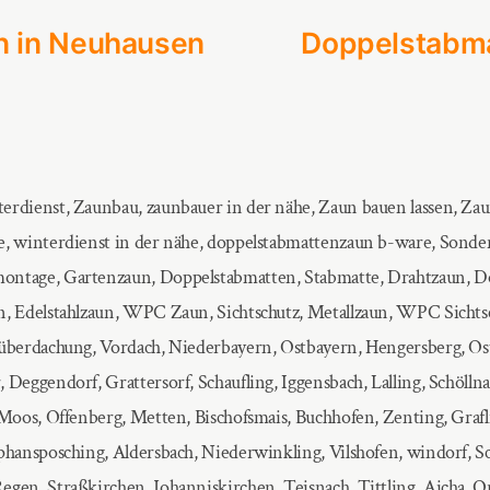
gsnavigation
:
n in Neuhausen
Doppelstabma
erdienst, Zaunbau, zaunbauer in der nähe, Zaun bauen lassen, Zau
e, winterdienst in der nähe, doppelstabmattenzaun b-ware, Sonde
ontage, Gartenzaun, Doppelstabmatten, Stabmatte, Drahtzaun, D
n, Edelstahlzaun, WPC Zaun, Sichtschutz, Metallzaun, WPC Sichtsc
nüberdachung, Vordach, Niederbayern, Ostbayern, Hengersberg, Os
 Deggendorf, Grattersorf, Schaufling, Iggensbach, Lalling, Schölln
, Moos, Offenberg, Metten, Bischofsmais, Buchhofen, Zenting, Graf
ephansposching, Aldersbach, Niederwinkling, Vilshofen, windorf, S
egen, Straßkirchen, Johanniskirchen, Teisnach, Tittling, Aicha, 