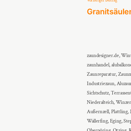
Beitra
Vorheriger Beitrag
Beitrag
Granitsäule
zaundesigner.de, Wint
zaunhandel, alubalkon
Zaunreparatur, Zaunm
Industriezaun, Aluzau
Sichtschutz, Terrasse
Niederalteich, Winzer,
Außernzell, Plattling
Wallerfing, Eging, St
Oberpöring, Otzing, R