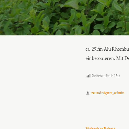
ca. 29lfm Alu Rhombus
einbetonieren. Mit D
Seitenaufrufe
150
Verfasst
zaundesigner_admin
von
Vorher