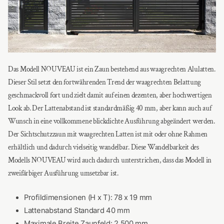
Das Modell NOUVEAU ist ein Zaun bestehend aus waagrechten Alulatten.
Dieser Stil setzt den fortwährenden Trend der waagrechten Belattung
geschmackvoll fort und zielt damit auf einen dezenten, aber hochwertigen
Look ab. Der Lattenabstand ist standardmäßig 40 mm, aber kann auch auf
Wunsch in eine vollkommene blickdichte Ausführung abgeändert werden.
Der Sichtschutzzaun mit waagrechten Latten ist mit oder ohne Rahmen
erhältlich und dadurch vielseitig wandelbar. Diese Wandelbarkeit des
Modells NOUVEAU wird auch dadurch unterstrichen, dass das Modell in
zweifärbiger Ausführung umsetzbar ist.
Profildimensionen (H x T): 78 x 19 mm
Lattenabstand Standard 40 mm
Maximale Breite Zaunfeld: 2.500 mm