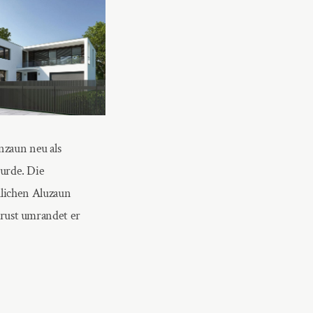
nzaun neu als
wurde. Die
lichen Aluzaun
 Brust umrandet er