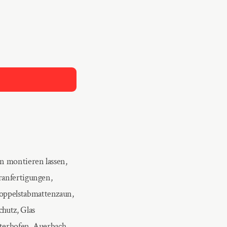
n montieren lassen,
ranfertigungen,
oppelstabmattenzaun,
hutz, Glas
terhofen, Auerbach,