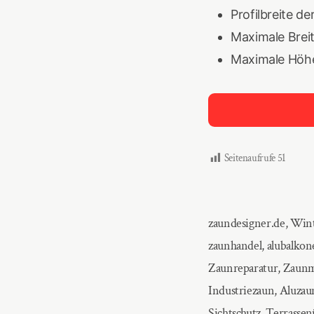
Profilbreite d
Maximale Brei
Maximale Höhe
Seitenaufrufe
51
zaundesigner.de, Wint
zaunhandel, alubalkon
Zaunreparatur, Zaunm
Industriezaun, Aluzau
Sichtschutz, Terrasse